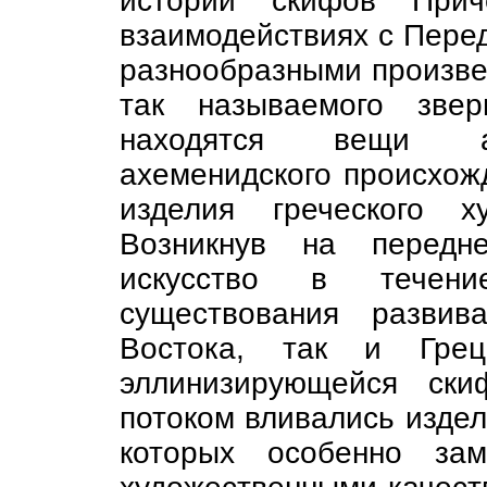
истории скифов При
взаимодействиях с Перед
разнообразными произве
так называемого звер
находятся вещи асс
ахеменидского происхож
изделия греческого ху
Возникнув на передне
искусство в течен
существования развив
Востока, так и Грец
эллинизирующейся ски
потоком вливались издел
которых особенно зам