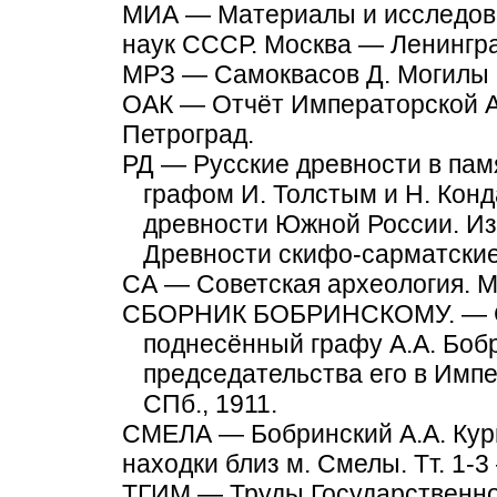
МИА — Материалы и исследова
наук СССР. Москва — Ленингра
МРЗ — Самоквасов Д. Могилы Р
ОАК — Отчёт Императорской А
Петроград.
РД — Русские древности в пам
графом И. Толстым и Н. Кон
древности Южной России. Изд
Древности скифо-сарматские.
СА — Советская археология. М
СБОРНИК БОБРИНСКОМУ. — Сбо
поднесённый графу А.А. Бобр
председательства его в Имп
СПб., 1911.
СМЕЛА — Бобринский А.А. Кур
находки близ м. Смелы. Тт. 1-3
ТГИМ — Труды Государственног