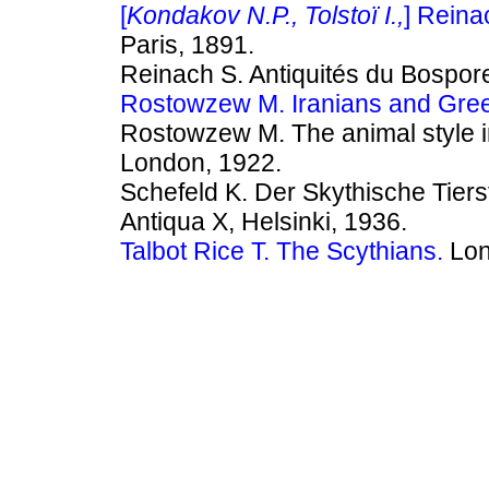
[
Kondakov N.P., Tolstoï I.,
] Reina
Paris, 1891.
Reinach S. Antiquités du Bospor
Rostowzew М. Iranians and Gree
Rostowzew М. The animal style i
London, 1922.
Schefeld K. Der Skythische Tiers
Antiqua X, Helsinki, 1936.
Talbot Rice T. The Scythians.
Lon