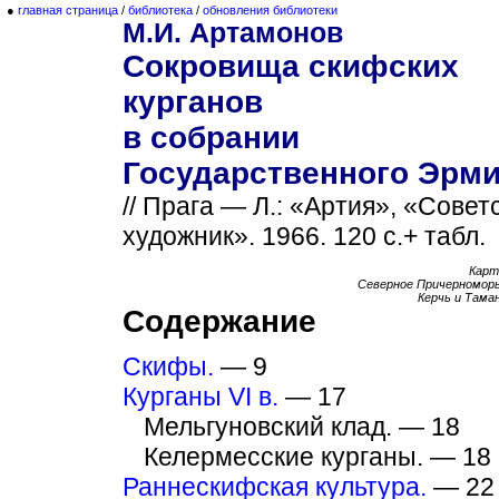
●
главная страница
/
библиотека
/
обновления библиотеки
М.И. Артамонов
Сокровища скифских
курганов
в собрании
Государственного Эрми
// Прага — Л.: «Артия», «Совет
художник». 1966. 120 с.+ табл.
Карт
Северное Причерномор
Керчь и Там
Содержание
Скифы.
— 9
Курганы VI в.
— 17
Мельгуновский клад. — 18
Келермесские курганы. — 18
Раннескифская культура.
— 22