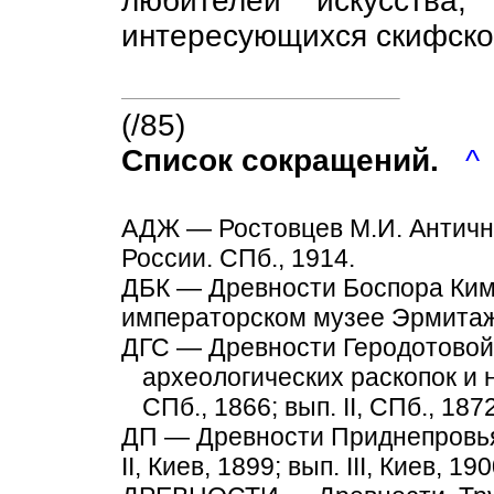
любителей искусства
интересующихся скифской
(/85)
Список сокращений.
^
АДЖ — Ростовцев М.И. Античн
России. СПб., 1914.
ДБК — Древности Боспора Ким
императорском музее Эрмитажа
ДГС — Древности Геродотовой
археологических раскопок и н
СПб., 1866; вып. II, СПб., 1872
ДП — Древности Приднепровья.
II, Киев, 1899; вып. III, Киев, 19