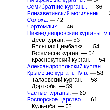
Нимфейские курганы.
— 34
Семибратние курганы.
— 36
Елизаветинский могильник.
— 
Солоха.
— 42
Чертомлык.
— 46
Нижнеднепровские курганы IV 
Деев курган. — 53
Большая Цимбалка. — 54
Геремесов курган. — 54
Краснокутский курган. — 54
Александропольский курган.
— 
Крымские курганы IV в.
— 58
Талаевский курган. — 58
Дорт-оба. — 59
Частые курганы.
— 60
Боспорское царство.
— 61
Куль-оба. — 62