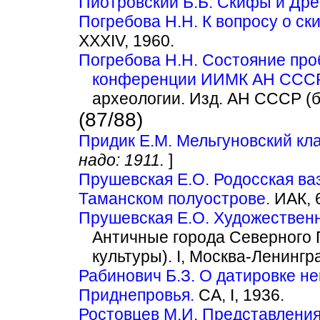
Пиотровский Б.Б. Скифы и Дре
Погребова Н.Н. К вопросу о ск
XXXIV, 1960.
Погребова Н.Н. Состояние про
конференции ИИМК АН СССР 
археологии. Изд. АН СССР (б/
(87/88)
Придик Е.М. Мельгуновский кла
надо: 1911.
]
Прушевская Е.О. Родосская ва
Таманском полуострове.
ИАК, 6
Прушевская Е.О. Художественн
Античные города Северного 
культуры). I, Москва-Ленингра
Рабинович Б.З. О датировке н
Приднепровья.
СА, I, 1936.
Ростовцев М.И. Представления