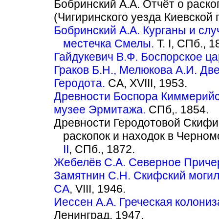
Бобринский А.А. Отчёт о раско
(Чигиринского уезда Киевской гу
Бобринский А.А. Курганы и сл
местечка Смелы.
Т. I, СПб., 18
Гайдукевич В.Ф. Боспорское ца
Граков Б.Н., Мелюкова А.И. Дв
Геродота.
СА, XVIII, 1953.
Древности Боспора Киммерийс
музее Эрмитажа.
СПб,. 1854.
Древности Геродотовой Скифи
раскопок и находок в Черном
II
, СПб., 1872.
Жебелёв С.А. Северное Приче
Замятнин С.Н. Скифский могил
СА
, VIII, 1946.
Иессен А.А. Греческая колони
Ленинград, 1947.