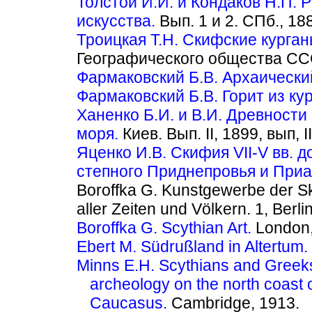
Толстой И.И. и Кондаков Н.П. 
искусства.
Вып. 1 и 2. СПб., 18
Троицкая Т.Н. Скифские курга
Географического общества ССС
Фармаковский Б.В. Архаически
Фармаковский Б.В. Горит из ку
Ханенко Б.И. и В.И. Древност
моря.
Киев. Вып. II, 1899, вып, II
Яценко И.В. Скифия VII-V вв. д
степного Приднепровья и Приа
Boroffka G. Kunstgewerbe der S
aller Zeiten und Völkern. 1, Berli
Boroffka G. Scythian Art.
London,
Ebert М. Südrußland in Altertum.
Minns Е.Н. Scythians and Greeks.
archeology on the north coast 
Caucasus.
Cambridge, 1913.