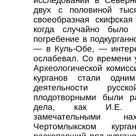
исследований в Северн
двух с половиной тыс
своеобразная скифская 
когда случайно было 
погребение в подкурганн
— в Куль-Обе, — интере
ослабевал. Со времени 
Археологической комисси
курганов стали одни
деятельности русск
плодотворными были ра
дела, как И.Е. З
замечательными н
Чертомлыкском кург