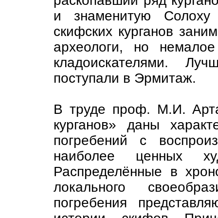
раскопавший ряд кургано
и знаменитую Солоху 
скифских курганов заним
археологи, но немало
кладоискателями. Лу
поступали в Эрмитаж.
В труде проф. М.И. Ар
курганов» даны характ
погребений с воспрои
наиболее ценных худ
Распределённые в хрон
локального своеобра
погребения представля