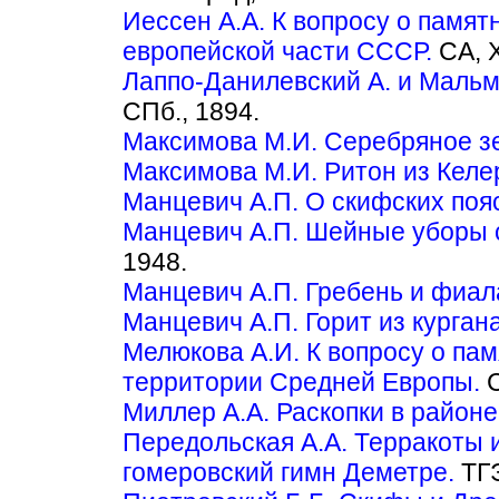
Иессен А.А. К вопросу о памятник
европейской части СССР.
СА, X
Лаппо-Данилевский А. и Мальм
СПб., 1894.
Максимова М.И. Серебряное зе
Максимова М.И. Ритон из Келе
Манцевич А.П. О скифских поя
Манцевич А.П. Шейные уборы 
1948.
Манцевич А.П. Гребень и фиала
Манцевич А.П. Горит из курган
Мелюкова А.И. К вопросу о па
территории Средней Европы.
С
Миллер А.А. Раскопки в районе
Передольская А.А. Терракоты 
гомеровский гимн Деметре.
ТГЭ