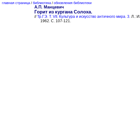
главная страница
/
библиотека
/
обновления библиотеки
А.П. Манцевич
Горит из кургана Солоха.
//
Тр.ГЭ. Т. VII. Культура и искусство античного мира. 3.
Л.: И
1962. С. 107-121.