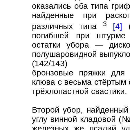
оказались оба типа гриф
найденные при раско
3
различных типа
[4]
(
погибшей при штурме 
остатки убора — диск
полушаровидной выпукло
(142/143)
бронзовые пряжки для 
клюва с весьма стёртым 
трёхлопастной свастики.
Второй убор, найденный
углу винной кладовой (№
железных же псалий у