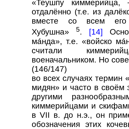
«Теушпу киммерийца, 
отдалённо (т.е. из далё
вместе со всем его
5
Хубушна»
.
[14]
Основ
ма́нда», т.е. «войско ма
считали киммери
военачальником. Но сове
(146/147)
во всех случаях термин 
мидян» и часто в своём 
другими разнообразны
киммерийцами и скифами
в VII в. до н.э., он пр
обозначения этих коче