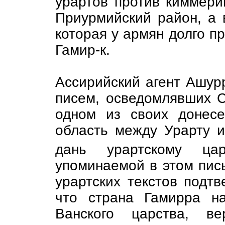
урартов против киммери
Приурмийский район, а 
которая у армян долго п
Гамир-к.
Ассирийский агент Ашурр
писем, осведомлявших С
одном из своих донес
область между Урарту и
дань урартскому 
упоминаемой в этом пис
урартских текстов подт
что страна Гамирра на
Ванского царства, ве