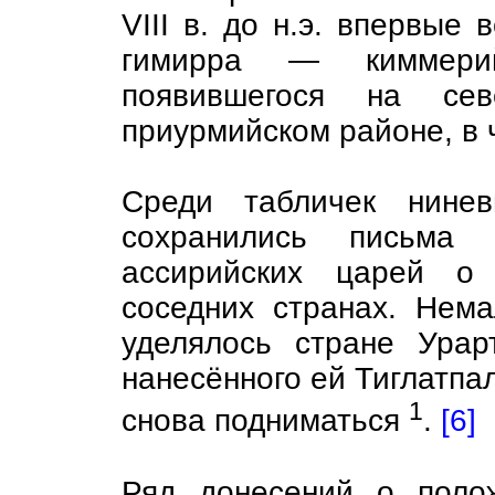
VIII в. до н.э. впервые
гимирра — киммерий
появившегося на с
приурмийском районе, в 
Среди табличек нинев
сохранились письма р
ассирийских царей о 
соседних странах. Нем
уделялось стране Урар
нанесённого ей Тиглатпала
1
снова подниматься
.
[6]
Ряд донесений о поло