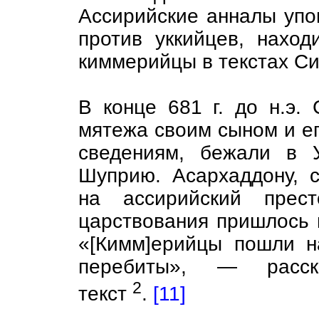
Ассирийские анналы упо
против уккийцев, наход
киммерийцы в текстах С
В конце 681 г. до н.э.
мятежа своим сыном и ег
сведениям, бежали в У
Шуприю. Асархаддону, 
на ассирийский прес
царствования пришлось 
«[Кимм]ерийцы пошли 
перебиты», — расск
2
текст
.
[11]