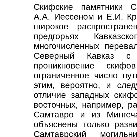
Скифские памятники С
А.А. Иессеном и Е.И. К
широкое распростране
предгорьях Кавказск
многочисленных перева
Северный Кавказ с З
проникновение скиф
ограниченное число пут
этим, вероятно, и след
отличие западных скифс
восточных, например, р
Самтавро и из Мингеч
объяснены только разн
Самтаврский могильн