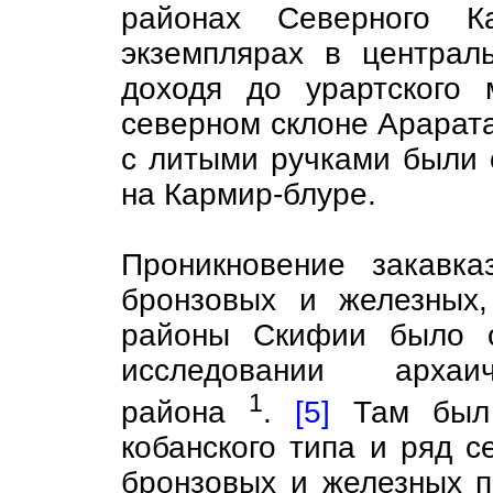
районах Северного К
экземплярах в централ
доходя до урартского 
северном склоне Арарата
с литыми ручками были
на Кармир-блуре.
Проникновение закавка
бронзовых и железных
районы Скифии было о
исследовании архаи
1
района
.
[5]
Там был 
кобанского типа и ряд с
бронзовых и железных п