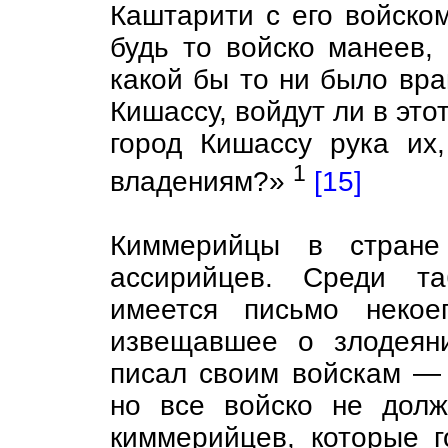
Каштарити с его войском
будь то войско манеев, 
какой бы то ни было враг
Кишассу, войдут ли в это
город Кишассу рука их
1
владениям?»
[15]
Киммерийцы в стране
ассирийцев. Среди та
имеется письмо некое
извещавшее о злодеян
писал своим войскам — 
но все войско не должн
киммерийцев, которые 