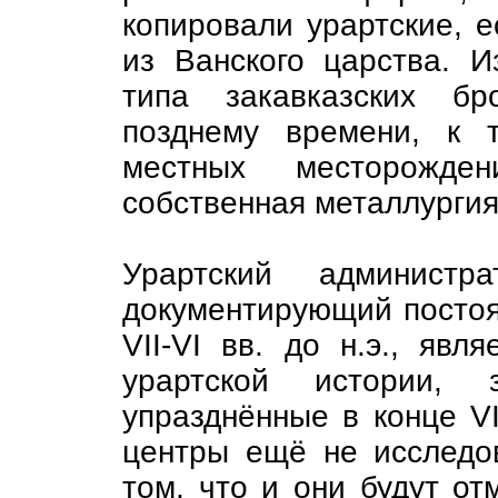
копировали урартские, 
из Ванского царства. И
типа закавказских бр
позднему времени, к 
местных месторожде
собственная металлургия
Урартский администр
документирующий постоя
VII-VI вв. до н.э., явл
урартской истории, 
упразднённые в конце VII
центры ещё не исследо
том, что и они будут от