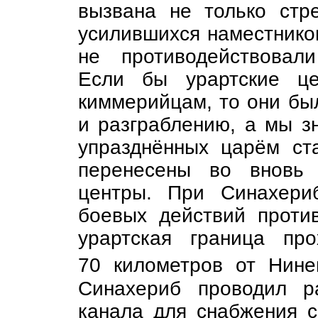
вызвана не только стр
усилившихся наместников
не противодействовал
Если бы урартские це
киммерийцам, то они бы
и разграблению, а мы з
упразднённых царём ст
перенесены во вновь 
центры. При Синахери
боевых действий против
урартская граница пр
70 километров от Нин
Синахериб проводил р
канала для снабжения с