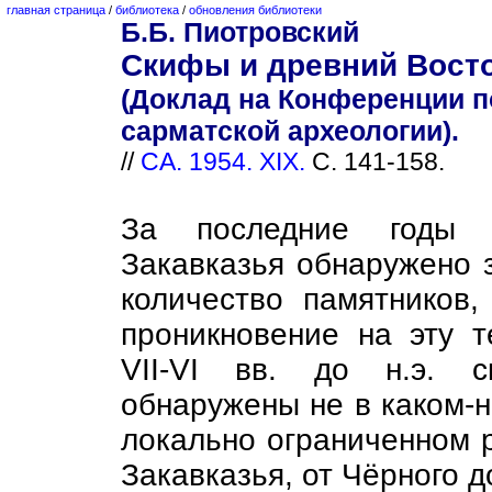
главная страница
/
библиотека
/
обновления библиотеки
Б.Б. Пиотровский
Скифы и древний Восто
(Доклад на Конференции п
сарматской археологии).
//
СА. 1954. XIX.
С. 141-158.
За последние годы а
Закавказья обнаружено 
количество памятников
проникновение на эту 
VII-VI вв. до н.э. 
обнаружены не в каком-н
локально ограниченном р
Закавказья, от Чёрного д