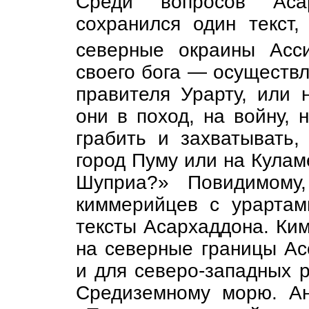
Среди вопросов Ас
сохранился один текст
северные окраины Ас
своего бога — осуществл
правителя Урарту, или 
они в поход, на войну, н
грабить и захватывать,
город Пуму или на Куламе
Шуприа?» Повидимому
киммерийцев с урартам
тексты Асархаддона. Ки
на северные границы Ас
и для северо-западных 
Средиземному морю. А