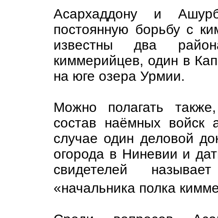
Асархаддону и Ашурб
постоянную борьбу с к
известны два район
киммерийцев, один в Кап
на юге озера Урмии.
Можно полагать также
состав наёмных войск 
случае один деловой до
огорода в Ниневии и дати
свидетелей называе
«начальника полка кимм