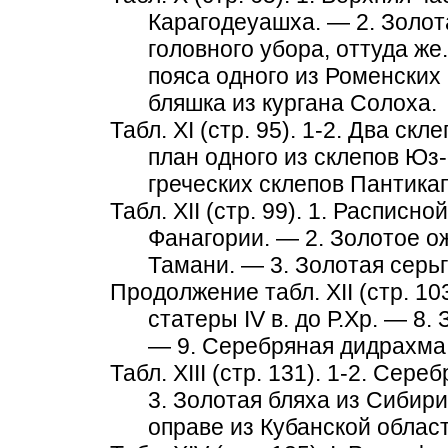
Карагодеуашха. — 2. Золот
головного убора, оттуда же
пояса одного из Роменских
бляшка из кургана Солоха.
Табл. XI (стр. 95). 1-2. Два ск
план одного из склепов Юз
греческих склепов Пантика
Табл. XII (стр. 99). 1. Расписн
Фанагории. — 2. Золотое о
Тамани. — 3. Золотая серьг
Продолжение табл. XII (стр. 10
статеры IV в. до Р.Хр. — 8. 
— 9. Серебряная дидрахма II
Табл. XIII (стр. 131). 1-2. Се
3. Золотая бляха из Сибири
оправе из Кубанской област