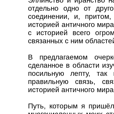
Эллинство и иранство на
отдельно одно от друг
соединении, и, притом,
истopиeй античного миpa
с историей всего огро
связанных с ним областе
В предлагаемом очерк
сделанное в области изу
посильную лепту, так
правильную связь, св
истoрией антич­ного мир
Путь, которым я пришёл