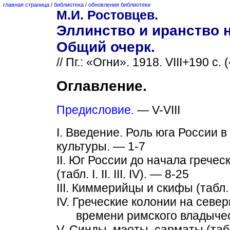
главная страница
/
библиотека
/
обновления библиотеки
М.И. Ростовцев.
Эллинство и иранство н
Общий очерк.
// Пг.: «Огни». 1918. VIII+190 с.
Оглавление.
Предисловие.
— V-VIII
I. Введение. Роль юга России 
культуры. — 1-7
II. Юг России до начала грече
(табл. I. II. III. IV). — 8-25
III. Киммерийцы и скифы (табл. V.
IV. Греческие колонии на севе
времени римского владычеств
V. Синды, мэоты, сарматы (табл.