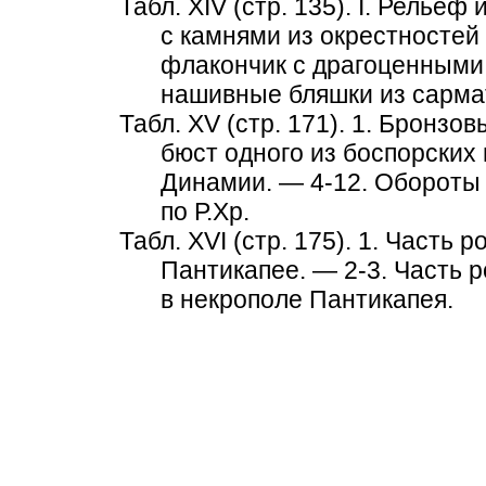
Табл. XIV (стр. 135). I. Релье
с камнями из окрестностей
флакончик с драгоценными 
нашивные бляшки из сарма
Табл. XV (стр. 171). 1. Бронз
бюст одного из боспорских ц
Динамии. — 4-12. Обороты м
по Р.Хр.
Табл. XVI (стр. 175). 1. Часть
Пантикапее. — 2-3. Часть 
в некрополе Пантикапея.