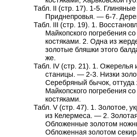
костяками, Харьковской губ
Табл. II (стр. 17). 1-5. Глиня
Приднепровья. — 6-7. Дере
Табл. III (стр. 19). 1. Восстан
Майкопского погребения с
костяками. 2. Одна из жер
золотые бляшки этого балд
же.
Табл. IV (стр. 21). 1. Ожерел
станицы. — 2-3. Низки золо
Серебряный бычок, оттуда 
Майкопского погребения с
костяками.
Табл. V (стр. 47). 1. Золотое
из Келермеса. — 2. Золотая
Обложенные золотом ножны 
Обложенная золотом секира