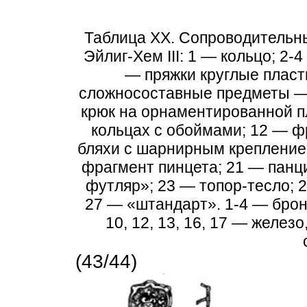
Таблица XX. Сопроводительны
Эйлиг-Хем III: 1 — кольцо; 2-
— пряжки круглые пласт
сложносоставные предметы — 
крюк на орнаментированной п
кольцах с обоймами; 12 — ф
бляхи с шарнирным крепление
фрагмент пинцета; 21 — панц
футляр»; 23 — топор-тесло; 2
27 — «штандарт». 1-4 — бронза;
10, 12, 13, 16, 17 — желез
(43/44)