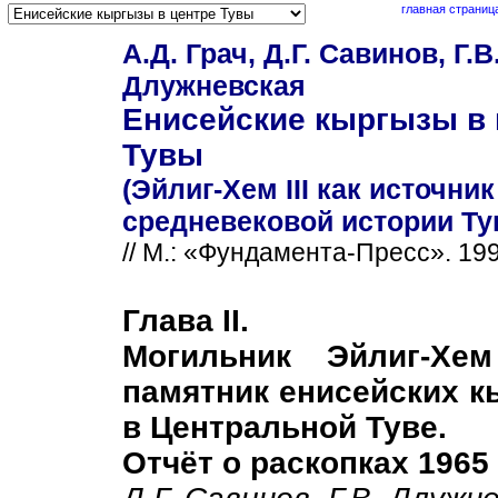
главная страниц
А.Д. Грач, Д.Г. Савинов, Г.В
Длужневская
Енисейские кыргызы в 
Тувы
(Эйлиг-Хем III как источник
средневековой истории Ту
// М.: «Фундамента-Пресс». 199
Глава II.
Могильник Эйлиг-Хе
памятник енисейских к
в Центральной Туве.
Отчёт о раскопках 1965 