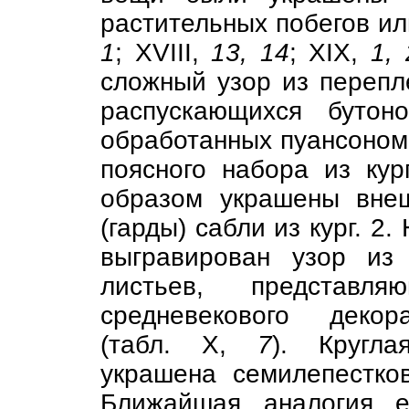
растительных побегов или
1
; XVIII,
13, 14
; XIX,
1, 
сложный узор из перепл
распускающихся бутон
обработанных пуансоном
поясного набора из кур
образом украшены внеш
(гарды) сабли из кург. 2
выгравирован узор из
листьев, представл
средневекового декора
(табл. X,
7
). Кругла
украшена семилепестков
Ближайшая аналогия 