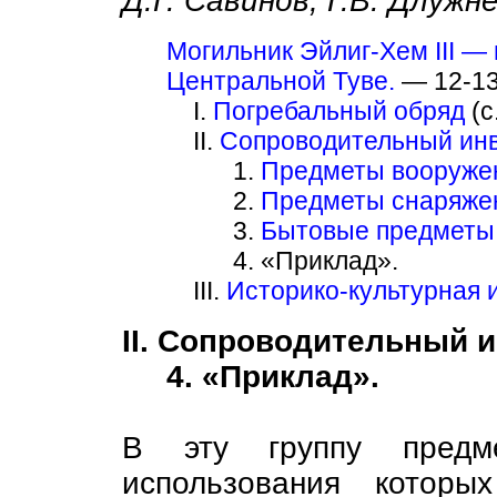
Д.Г. Савинов, Г.В. Длужн
Могильник Эйлиг-Хем III —
Центральной Туве.
— 12-1
I.
Погребальный обряд
(с
II.
Сопроводительный ин
1.
Предметы вооруже
2.
Предметы снаряжен
3.
Бытовые предметы
4. «Приклад».
III.
Историко-культурная 
II. Сопроводительный и
4. «Приклад».
В эту группу предм
использования которы