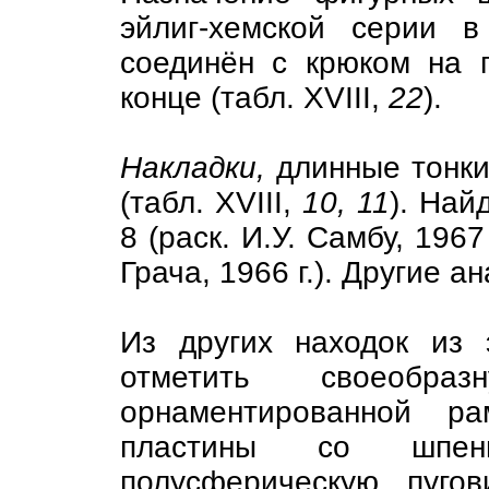
эйлиг-хемской серии 
соединён с крюком на 
конце (табл. XVIII,
22
).
Накладки,
длинные тонки
(табл. XVIII,
10, 11
). Най
8 (раск. И.У. Самбу, 1967
Грача, 1966 г.). Другие а
Из других находок из 
отметить своеобр
орнаментированной р
пластины со шпен
полусферическую пуго