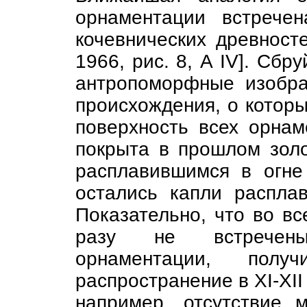
орнаментации встречен
кочевнических древносте
1966, рис. 8, А IV]. Сбр
антропоморфные изобр
происхождения, о которы
поверхность всех орна
покрыта в прошлом зол
расплавившимся в огне 
остались капли распла
Показательно, что во вс
разу не встречены
орнаментации, полу
распространение в XI-XII 
например, отсутствие 