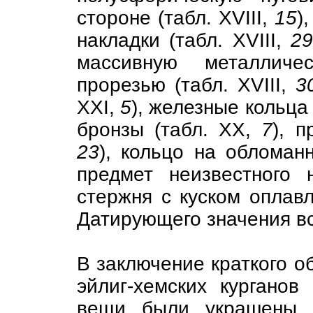
стороне (табл. XVIII,
15
)
накладки (табл. XVIII,
29
массивную металличе
прорезью (табл. XVIII,
3
XXI,
5
), железные кольца 
бронзы (табл. XX,
7
), п
23
), кольцо на обломанн
предмет неизвестного 
стержня с куском оплав
Датирующего значения вс
В заключение краткого о
эйлиг-хемских курганов
вещи были украшены 