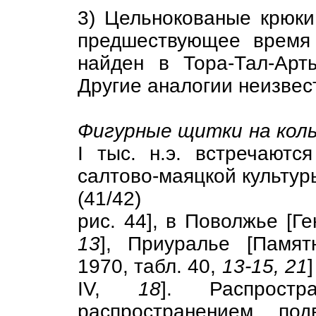
3) Цельнокованые крюки
предшествующее время 
найден в Тора-Тал-Арт
Другие аналогии неизвес
Фигурные щитки на кол
I тыс. н.э. встречаютс
салтово-маяцкой культур
(41/42)
рис. 44], в Поволжье [Ге
13
], Приуралье [Памят
1970, табл. 40,
13-15, 21
IV,
18
]. Распрост
распространением по