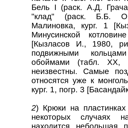
Бель I (раск. А.Д. Грача,
"клад" (раск. Б.Б. Ов
Малиновка, кург. 1 [К
Минусинской котловин
[Кызласов И., 1980, р
подвижными кольцам
обоймами (табл. XX
неизвестны. Самые поз
относятся уже к монгол
кург. 1, погр. 3 [Басандай
2
) Крюки на пластинках 
некоторых случаях н
находится небольшая 