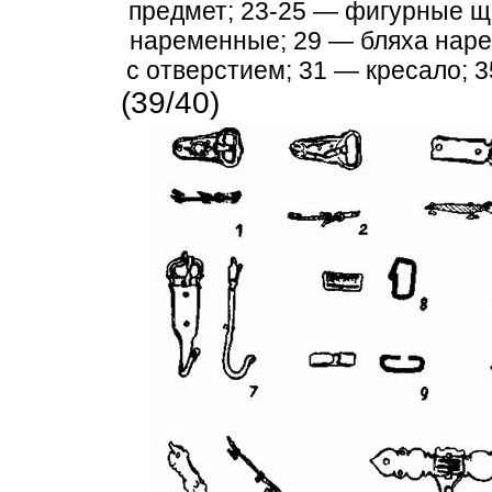
предмет; 23-25 — фигурные щи
наременные; 29 — бляха наре
с отверстием; 31 — кресало; 
(39/40)