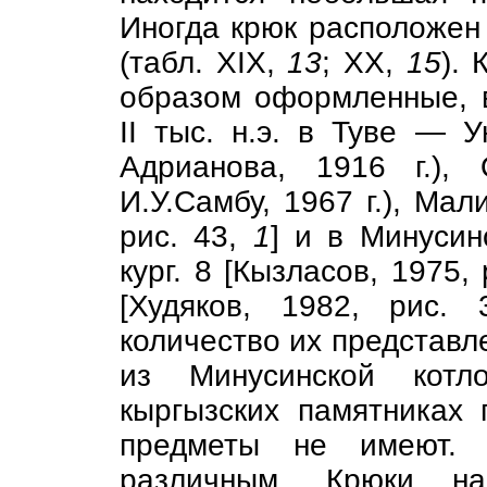
Иногда крюк расположен 
(табл. XIX,
13
; XX,
15
).
образом оформленные, 
II тыс. н.э. в Туве — Ую
Адрианова, 1916 г.), 
И.У.Самбу, 1967 г.), Мал
рис. 43,
1
] и в Минусин
кург. 8 [Кызласов, 1975,
[Худяков, 1982, рис.
количество их представл
из Минусинской котл
кыргызских памятниках
предметы не имеют. 
различным. Крюки на