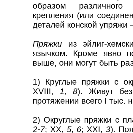
образом различного
крепления (или соединен
деталей конской упряжи —
Пряжки
из эйлиг-хемск
язычком. Кроме явно п
выше, они могут быть ра
1) Круглые пряжки с ок
XVIII,
1, 8
). Живут бе
протяжении всего I тыс. н
2) Округлые пряжки с пла
2-7
; XX,
5, 6
; XXI,
3
). По