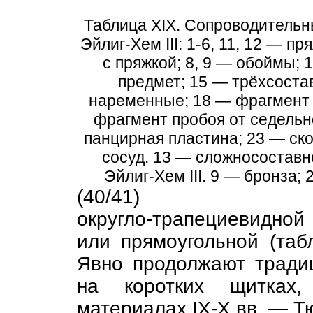
Таблица XIX. Сопроводительн
Эйлиг-Хем III: 1-6, 11, 12 — п
с пряжкой; 8, 9 — обоймы;
предмет; 15 — трёхсоста
наременные; 18 — фрагмент 
фрагмент пробоя от седельн
панцирная пластина; 23 — ск
сосуд. 13 — сложносоставн
Эйлиг-Хем III. 9 — бронза;
(40/41)
округло-трапециевидной 
или прямоугольной (табл
Явно продолжают тради
на коротких щитках,
материалах IX-X вв. — Тю