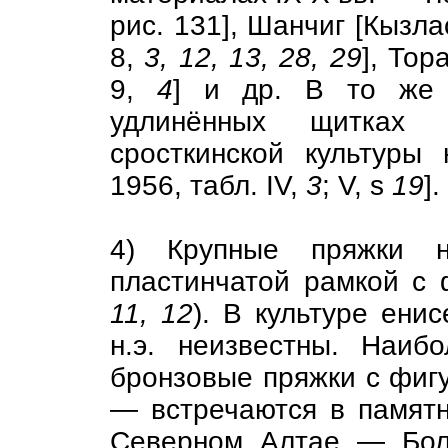
рис. 131], Шанчиг [Кызла
8,
3, 12, 13, 28, 29
], Тор
9,
4
] и др. В то же 
удлинённых щитках 
сросткинской культуры
1956, табл. IV,
3
; V, s
19
].
4) Крупные пряжки н
пластинчатой рамкой с 
11, 12
). В культуре енис
н.э. неизвестны. Наи
бронзовые пряжки с фи
— встречаются в памятн
Северном Алтае — Боль