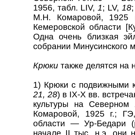
1956, табл. LIV,
1
; LV,
18
М.Н. Комаровой, 1925 
Кемеровской области [Ку
Одна очень близкая эй
собрании Минусинского м
Крюки
также делятся на н
1) Крюки с подвижными к
21, 28
) в IX-X вв. встре
культуры на Северном 
Комаровой, 1925 г.; ГЭ
области — Ур-Бедари (р
начале II тыс. н.э. они