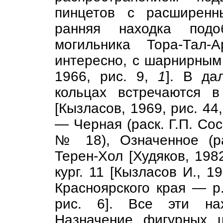
пинцетов с расширенн
ранняя находка подо
могильника Тора-Тал-
интересно, с шарнирным
1966, рис. 9,
1
]. В да
кольцах встречаются 
[Кызласов, 1969, рис. 44
— Черная (раск. Г.П. Сосн
№ 18), Означенное (ра
Терен-Хол [Худяков, 198
кург. 11 [Кызласов И., 1
Красноярского края — р.
рис. 6]. Все эти нах
Назначение фигурных 